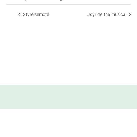
Styrelsemöte
Joyride the musical
VÅR
SAMARBETSPARTNE